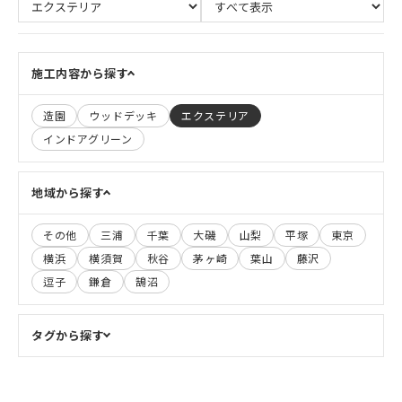
施工内容から探す
造園
ウッドデッキ
エクステリア
インドアグリーン
地域から探す
その他
三浦
千葉
大磯
山梨
平塚
東京
横浜
横須賀
秋谷
茅ヶ崎
葉山
藤沢
逗子
鎌倉
鵠沼
タグから探す