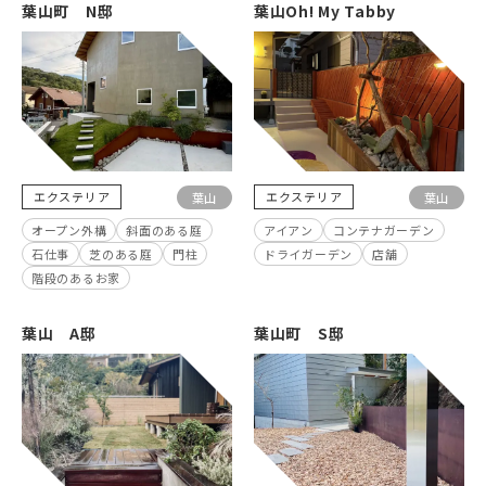
葉山町 N邸
葉山Oh! My Tabby
エクステリア
エクステリア
葉山
葉山
オープン外構
斜面のある庭
アイアン
コンテナガーデン
石仕事
芝のある庭
門柱
ドライガーデン
店舗
階段のあるお家
葉山 A邸
葉山町 S邸