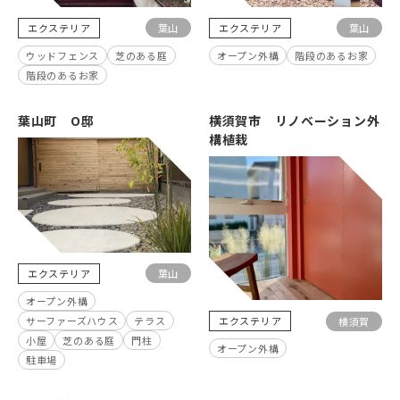
エクステリア
エクステリア
葉山
葉山
ウッドフェンス
芝のある庭
オープン外構
階段のあるお家
階段のあるお家
葉山町 O邸
横須賀市 リノベーション外
構植栽
エクステリア
葉山
オープン外構
サーファーズハウス
テラス
エクステリア
横須賀
小屋
芝のある庭
門柱
オープン外構
駐車場