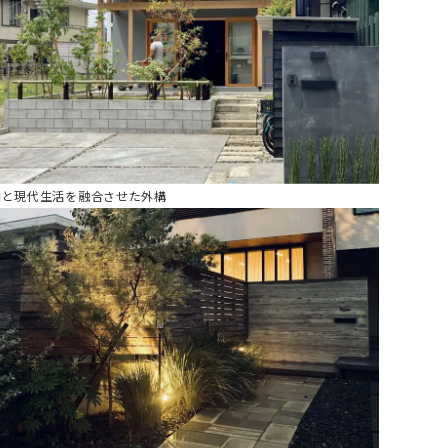
和と現代生活を融合させた外構