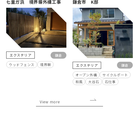
七里ガ浜 境界塀外構工事
鎌倉市 K邸
エクステリア
鎌倉
ウッドフェンス
境界塀
エクステリア
鎌倉
オープン外構
サイクルポート
和風
大谷石
石仕事
View more