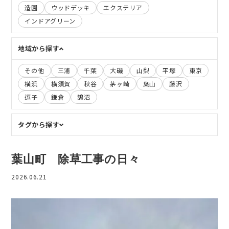
造園
ウッドデッキ
エクステリア
インドアグリーン
地域から探す
その他
三浦
千葉
大磯
山梨
平塚
東京
横浜
横須賀
秋谷
茅ヶ崎
葉山
藤沢
逗子
鎌倉
鵠沼
タグから探す
葉山町 除草工事の日々
2026.06.21