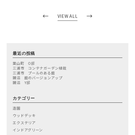
←
→
VIEW ALL
最近の投稿
葉山町 O邸
三浦市 コンテナガーデン植栽
三浦市 プールのある庭
鵠沼 庭のバージョンアップ
鵠沼 Y邸
カテゴリー
造園
ウッドデッキ
エクステリア
インドアグリーン