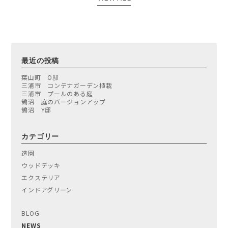
最近の投稿
葉山町 O邸
三浦市 コンテナガーデン植栽
三浦市 プールのある庭
鵠沼 庭のバージョンアップ
鵠沼 Y邸
カテゴリー
造園
ウッドデッキ
エクステリア
インドアグリーン
BLOG
NEWS