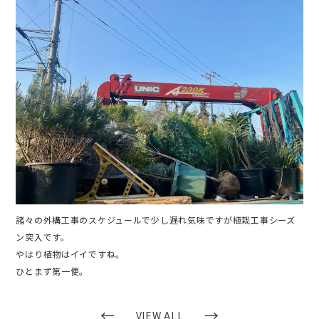
諸々の外構工事のスケジュールで少し遅れ気味ですが植栽工事シーズ
ン突入です。
やはり植物はイイですね。
ひとまず第一便。
←
→
VIEW ALL