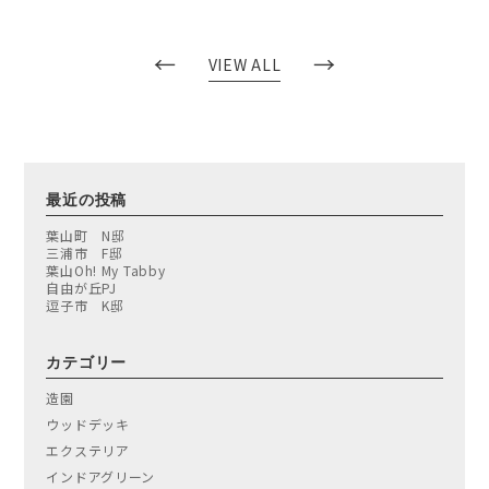
←
→
VIEW ALL
最近の投稿
葉山町 N邸
三浦市 F邸
葉山Oh! My Tabby
自由が丘PJ
逗子市 K邸
カテゴリー
造園
ウッドデッキ
エクステリア
インドアグリーン