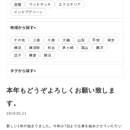
造園
ウッドデッキ
エクステリア
インドアグリーン
地域から探す
その他
三浦
千葉
大磯
山梨
平塚
東京
横浜
横須賀
秋谷
茅ヶ崎
葉山
藤沢
逗子
鎌倉
鵠沼
タグから探す
本年もどうぞよろしくお願い致しま
す。
2019.01.11
新しい1年が始まりました。今年は7日より仕事を始めさせていただい