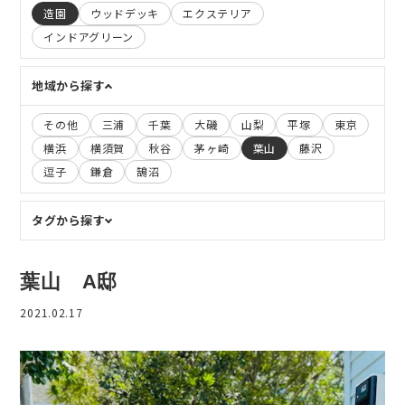
造園
ウッドデッキ
エクステリア
インドアグリーン
地域から探す
その他
三浦
千葉
大磯
山梨
平塚
東京
横浜
横須賀
秋谷
茅ヶ崎
葉山
藤沢
逗子
鎌倉
鵠沼
タグから探す
葉山 A邸
2021.02.17