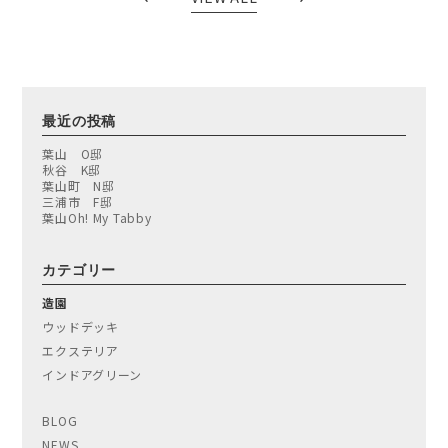
最近の投稿
葉山 O邸
秋谷 K邸
葉山町 N邸
三浦市 F邸
葉山Oh! My Tabby
カテゴリー
造園
ウッドデッキ
エクステリア
インドアグリーン
BLOG
NEWS