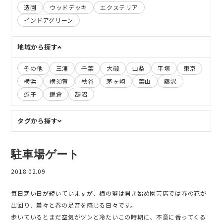
造園
ウッドデッキ
エクステリア
インドアグリーン
地域から探す
その他
三浦
千葉
大磯
山梨
平塚
東京
横浜
横須賀
秋谷
茅ヶ崎
葉山
藤沢
逗子
鎌倉
鵠沼
タグから探す
駐車場ゲート
2018.02.09
毎日寒い日が続いていますが、梅の蕾は開き始め園芸店では春の花が
出回り、着々と春の足音を感じる日々です。
歩いているとまだ空気がツンと冷たいこの時期に、不意に香ってくる