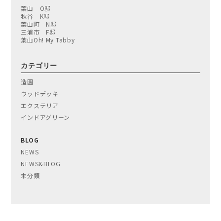
葉山 O邸
秋谷 K邸
葉山町 N邸
三浦市 F邸
葉山Oh! My Tabby
カテゴリー
造園
ウッドデッキ
エクステリア
インドアグリーン
BLOG
NEWS
NEWS&BLOG
未分類