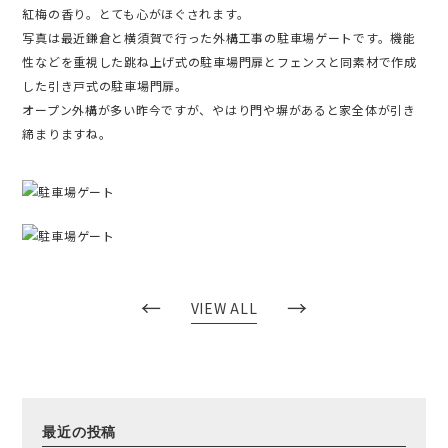
紅梅の香り。とても心がほぐされます。
写真は最近鎌倉と横須賀で行った外構工事の駐車場ゲートです。機能
性などを重視した跳ね上げ式の駐車場門扉とフェンスと同素材で作成
した引き戸式の駐車場門扉。
オープン外構が多い昨今ですが、やはり門や塀があると家全体が引き
締まりますね。
←
→
VIEW ALL
最近の投稿