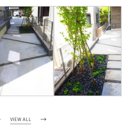
←
→
VIEW ALL