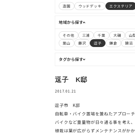
造園
ウッドデッキ
エクステリア
地域から探す
その他
三浦
千葉
大磯
山
葉山
藤沢
逗子
鎌倉
鵠沼
タグから探す
逗子 K邸
2017.01.21
逗子市 K邸
自転車・バイク置場を兼ねたアプロー
バイクなど重量物が日々通る事を考え
植栽は葉が広がらずメンテナンスがか