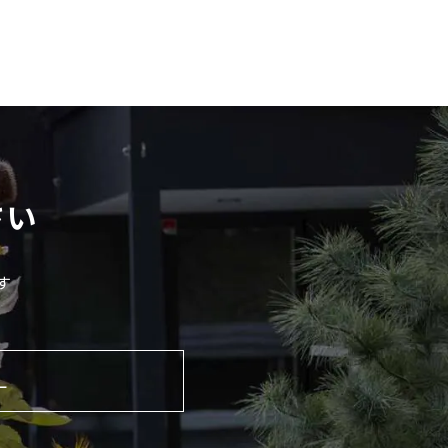
さい
す
L