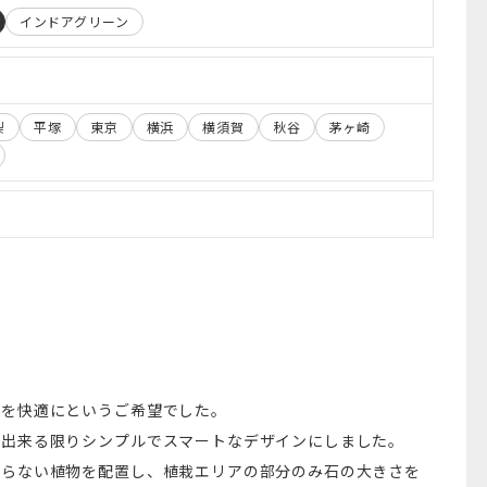
インドアグリーン
梨
平塚
東京
横浜
横須賀
秋谷
茅ヶ崎
チを快適にというご希望でした。
、出来る限りシンプルでスマートなデザインにしました。
からない植物を配置し、植栽エリアの部分のみ石の大きさを