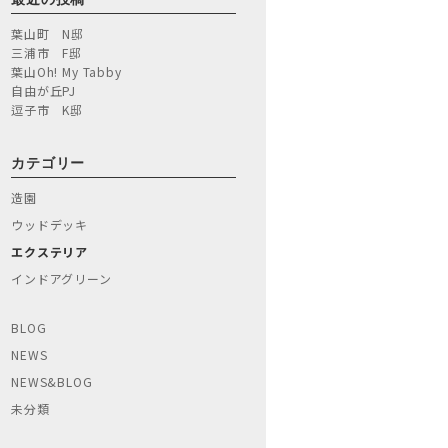
葉山町 N邸
三浦市 F邸
葉山Oh! My Tabby
自由が丘PJ
逗子市 K邸
カテゴリー
造園
ウッドデッキ
エクステリア
インドアグリーン
BLOG
NEWS
NEWS&BLOG
未分類