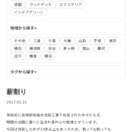
造園
ウッドデッキ
エクステリア
インドアグリーン
地域から探す
その他
三浦
千葉
大磯
山梨
平塚
東京
横浜
横須賀
秋谷
茅ヶ崎
葉山
藤沢
逗子
鎌倉
鵠沼
タグから探す
薪割り
2017.01.31
年初めに急傾斜地高木伐採工事で伐採された木々たちを、
時間の合間に薪へと生まれ変わらせ乾燥させています。
今回は伐採した木が10本以上もあったため、割っても割っても