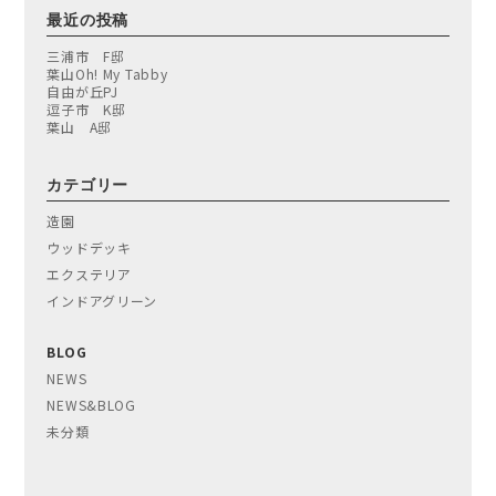
最近の投稿
三浦市 F邸
葉山Oh! My Tabby
自由が丘PJ
逗子市 K邸
葉山 A邸
カテゴリー
造園
ウッドデッキ
エクステリア
インドアグリーン
BLOG
NEWS
NEWS&BLOG
未分類