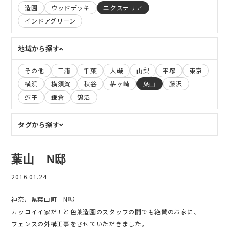
造園
ウッドデッキ
エクステリア
インドアグリーン
地域から探す
その他
三浦
千葉
大磯
山梨
平塚
東京
横浜
横須賀
秋谷
茅ヶ崎
葉山
藤沢
逗子
鎌倉
鵠沼
タグから探す
葉山 N邸
2016.01.24
神奈川県葉山町 N邸
カッコイイ家だ！と色葉造園のスタッフの間でも絶賛のお家に、
フェンスの外構工事をさせていただきました。