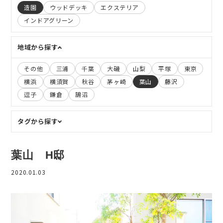
造園
ウッドデッキ
エクステリア
インドアグリーン
地域から探す
その他
三浦
千葉
大磯
山梨
平塚
東京
横浜
横須賀
秋谷
茅ヶ崎
葉山
藤沢
逗子
鎌倉
鵠沼
タグから探す
葉山 H邸
2020.01.03