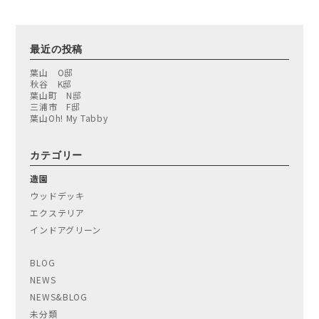
最近の投稿
葉山 O邸
秋谷 K邸
葉山町 N邸
三浦市 F邸
葉山Oh! My Tabby
カテゴリー
造園
ウッドデッキ
エクステリア
インドアグリーン
BLOG
NEWS
NEWS&BLOG
未分類