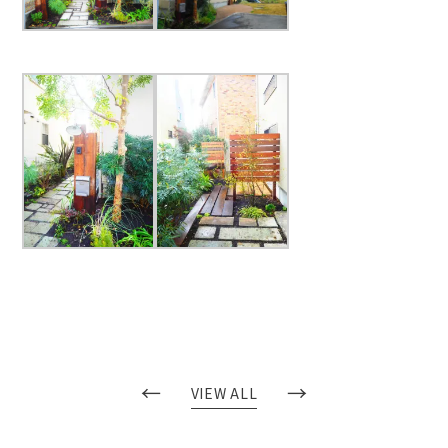
←
→
VIEW ALL