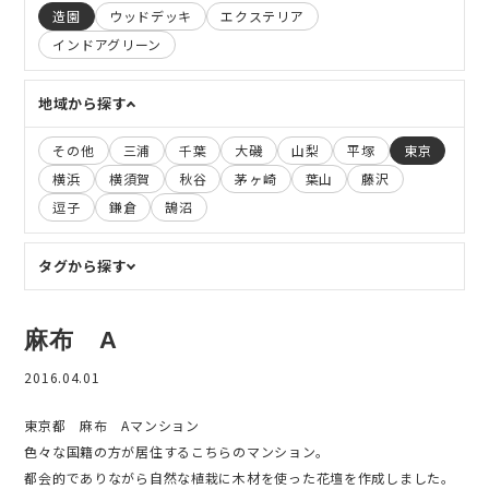
造園
ウッドデッキ
エクステリア
インドアグリーン
地域から探す
その他
三浦
千葉
大磯
山梨
平塚
東京
横浜
横須賀
秋谷
茅ヶ崎
葉山
藤沢
逗子
鎌倉
鵠沼
タグから探す
麻布 A
2016.04.01
東京都 麻布 Aマンション
色々な国籍の方が居住するこちらのマンション。
都会的でありながら自然な植栽に木材を使った花壇を作成しました。