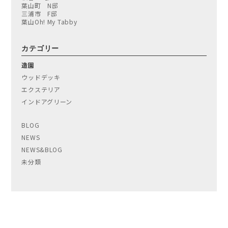
葉山町 N邸
三浦市 F邸
葉山Oh! My Tabby
カテゴリー
造園
ウッドデッキ
エクステリア
インドアグリーン
BLOG
NEWS
NEWS&BLOG
未分類