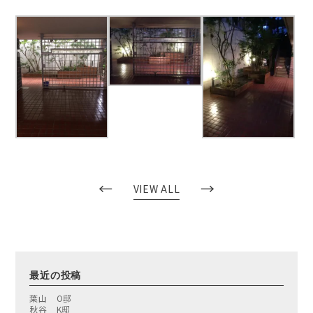
←
→
VIEW ALL
最近の投稿
葉山 O邸
秋谷 K邸