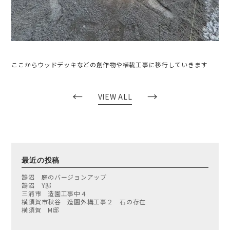
ここからウッドデッキなどの創作物や植栽工事に移行していきます
←
→
VIEW ALL
最近の投稿
鵠沼 庭のバージョンアップ
鵠沼 Y邸
三浦市 造園工事中４
横須賀市秋谷 造園外構工事２ 石の存在
横須賀 M邸