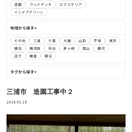
造園
ウッドデッキ
エクステリア
インドアグリーン
地域から探す
その他
三浦
千葉
大磯
山梨
平塚
東京
横浜
横須賀
秋谷
茅ヶ崎
葉山
藤沢
逗子
鎌倉
鵠沼
タグから探す
三浦市 造園工事中２
2026.01.18