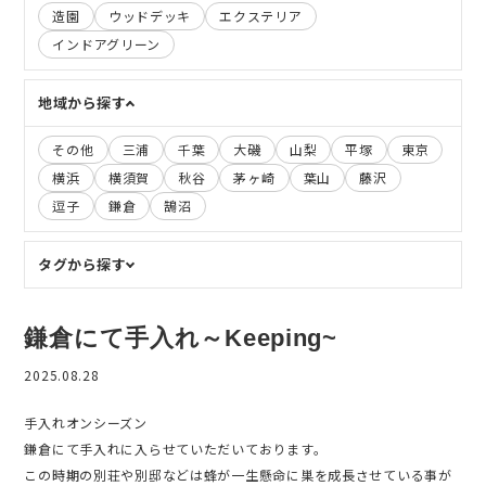
造園
ウッドデッキ
エクステリア
インドアグリーン
地域から探す
その他
三浦
千葉
大磯
山梨
平塚
東京
横浜
横須賀
秋谷
茅ヶ崎
葉山
藤沢
逗子
鎌倉
鵠沼
タグから探す
鎌倉にて手入れ～Keeping~
2025.08.28
手入れオンシーズン
鎌倉にて手入れに入らせていただいております。
この時期の別荘や別邸などは蜂が一生懸命に巣を成長させている事が