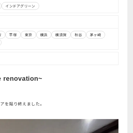
インドアグリーン
梨
平塚
東京
横浜
横須賀
秋谷
茅ヶ崎
enovation~
ロアを貼り終えました。