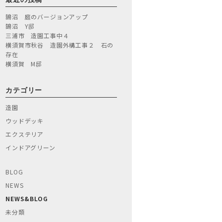
鵠沼 庭のバージョンアップ
鵠沼 Y邸
三浦市 造園工事中４
横須賀市秋谷 造園外構工事２ 石の
存在
横須賀 M邸
カテゴリー
造園
ウッドデッキ
エクステリア
インドアグリーン
BLOG
NEWS
NEWS&BLOG
未分類