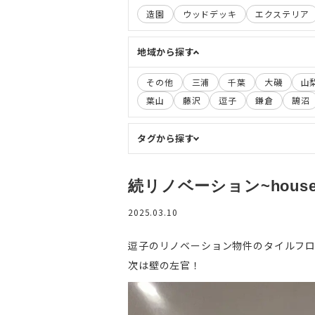
造園
ウッドデッキ
エクステリア
地域から探す
その他
三浦
千葉
大磯
山
葉山
藤沢
逗子
鎌倉
鵠沼
タグから探す
続リノベーション~house r
2025.03.10
逗子のリノベーション物件のタイルフ
次は壁の左官！