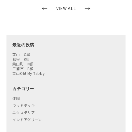
←
→
VIEW ALL
最近の投稿
葉山 O邸
秋谷 K邸
葉山町 N邸
三浦市 F邸
葉山Oh! My Tabby
カテゴリー
造園
ウッドデッキ
エクステリア
インドアグリーン