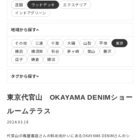
造園
ウッドデッキ
エクステリア
インドアグリーン
地域から探す
その他
三浦
千葉
大磯
山梨
平塚
東京
横浜
横須賀
秋谷
茅ヶ崎
葉山
藤沢
逗子
鎌倉
鵠沼
タグから探す
東京代官山 OKAYAMA DENIMショー
ルームテラス
2024.03.18
代官山の蔦屋書店さんの斜め向かいにあるOKAYAMA DENIMさんのシ