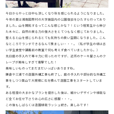
今日からやっと日中も涼しくなり秋を感じられるようになりました。
今年の夏は湘南国際村の大学施設内の公園復旧をひたすら行っており
ました。山を開拓するってこんな感じかな？！という程実生から伸び
た木々に、自然の戻る力の強大さをとてつもなく感じておりました。
整えると山を感じられるとても気持ちの良い空間になりました。こん
なところでランチできるなんて羨ましい・・・。（私が学生の頃は古
い学生食堂や講義前の教室で何も考えず食べていましたから。）
先日庭の手入れで等々力に伺ったのですが、近所のケーキ屋さんのク
レープが美味しすぎて衝撃でした！
美味しいものってまだまだいっぱいありますね。
鎌倉や三浦での造園外構工事も終了し、庭の手入れや部分的な外構工
事をしつつ葉山で大規模に石を積んで造園工事をスタートしていま
す。
ある程度の大まかなプランを提示した後は、細かいデザインや植栽な
ど全てお任せ下さりお心の広さに感服・・・。
この後もしばらくは造園植栽ラッシュ続き。楽しみです！