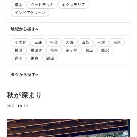
造園
ウッドデッキ
エクステリア
インドアグリーン
地域から探す
その他
三浦
千葉
大磯
山梨
平塚
東京
横浜
横須賀
秋谷
茅ヶ崎
葉山
藤沢
逗子
鎌倉
鵠沼
タグから探す
秋が深まり
2021.10.12