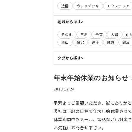
造園
ウッドデッキ
エクステリア
地域から探す
その他
三浦
千葉
大磯
山
葉山
藤沢
逗子
鎌倉
鵠沼
タグから探す
年末年始休業のお知らせ：12/
2019.12.24
平素よりご愛顧いただき、誠にありがと
弊社は下記の日程で年末年始休業させ
休業期間中もメール、電話などは対応
お気軽にお問合せ下さい。