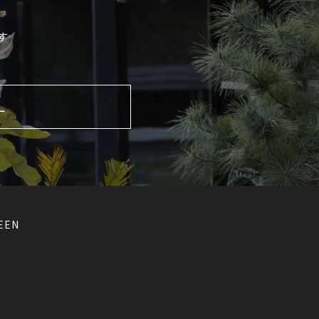
す
L
EEN