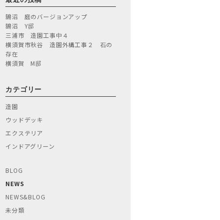
鵠沼 庭のバージョンアップ
鵠沼 Y邸
三浦市 造園工事中４
横須賀市秋谷 造園外構工事２ 石の
存在
横須賀 M邸
カテゴリー
造園
ウッドデッキ
エクステリア
インドアグリーン
BLOG
NEWS
NEWS&BLOG
未分類