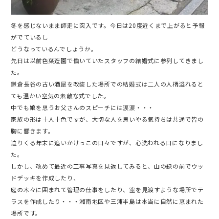
冬を感じないまま師走に突入です。今日は20度近くまで上がると予報
がでているし
どうなっているんでしょうか。
先日は以前色葉造園で働いていたスタッフの結婚式に参列してきまし
た。
鎌倉長谷の古い酒屋を改装した場所での結婚式は二人の人柄溢れると
ても温かい空気の素敵な式でした。
中でも娘を思うお父さんのスピーチには涙涙・・・
家族の形は十人十色ですが、大切な人を思いやる気持ちは共通で皆の
胸に響きます。
迫りくる年末に追いかけっこの日々ですが、心洗われる日になりまし
た。
しかし、改めて最近の工事写真を見返してみると、山の緑の前でウッ
ドデッキを作成したり、
庭の木々に囲まれて管理の仕事をしたり、空を見渡すような場所でテ
ラスを作成したり・・・湘南地区や三浦半島は本当に自然に恵まれた
場所です。