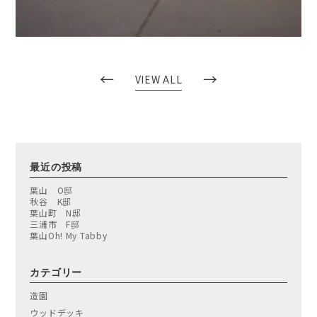
←
→
VIEW ALL
最近の投稿
葉山 O邸
秋谷 K邸
葉山町 N邸
三浦市 F邸
葉山Oh! My Tabby
カテゴリー
造園
ウッドデッキ